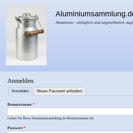
Dir
zu
Aluminiumsammlung.d
Inha
Aluminium - alltäglich und ungewöhnlich zugl
Anmelden
Anmelden
(aktiver Reiter)
Neues Passwort anfordern
Haupt-
Reiter
Benutzername
*
Geben Sie Ihren Aluminiumsammlung.de-Benutzernamen ein.
Passwort
*