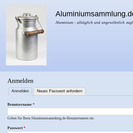
Dir
zu
Aluminiumsammlung.d
Inha
Aluminium - alltäglich und ungewöhnlich zugl
Anmelden
Anmelden
(aktiver Reiter)
Neues Passwort anfordern
Haupt-
Reiter
Benutzername
*
Geben Sie Ihren Aluminiumsammlung.de-Benutzernamen ein.
Passwort
*