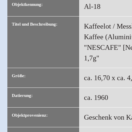
Objektkennung:
Al-18
Titel und Beschreibung:
Kaffeelot / Mess
Kaffee (Aluminiu
"NESCAFE" [Nesc
1,7g"
Größe:
ca. 16,70 x ca. 
Datierung:
ca. 1960
Objektprovenienz:
Geschenk von Ka