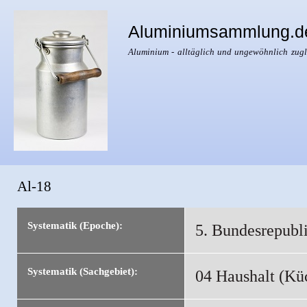
Dir
zu
Aluminiumsammlung.d
Inha
Aluminium - alltäglich und ungewöhnlich zugl
Al-18
Sie sind hier
Systematik (Epoche):
5. Bundesrepubl
Systematik (Sachgebiet):
04 Haushalt (Kü