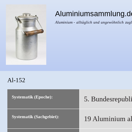
Dir
zu
Aluminiumsammlung.d
Inha
Aluminium - alltäglich und ungewöhnlich zugl
Al-152
Sie sind hier
Systematik (Epoche):
5. Bundesrepubl
Systematik (Sachgebiet):
19 Aluminium al