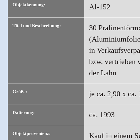
Objektkennung:
Al-152
Titel und Beschreibung:
30 Pralinenförm
(Aluminiumfolie,
in Verkaufsverpa
bzw. vertrieben 
der Lahn
Größe:
je ca. 2,90 x ca
Datierung:
ca. 1993
Objektprovenienz:
Kauf in einem S