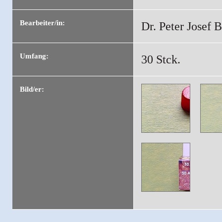
Bearbeiter/in:
Dr. Peter Josef B
Umfang:
30 Stck.
Bild/er: